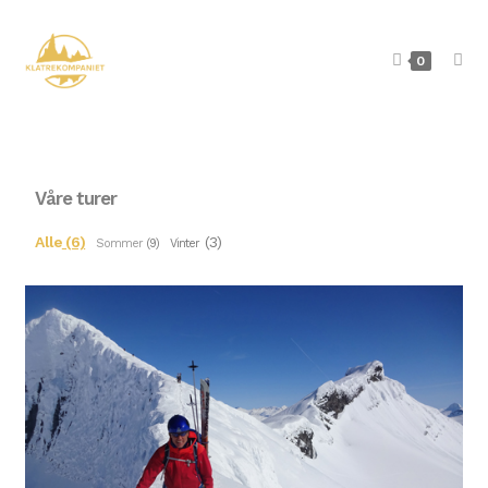
0
Våre turer
Alle
(6)
(3)
Sommer
(9) Vinter